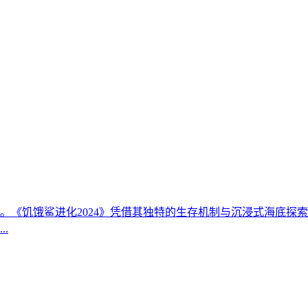
。《饥饿鲨进化2024》凭借其独特的生存机制与沉浸式海底探
.