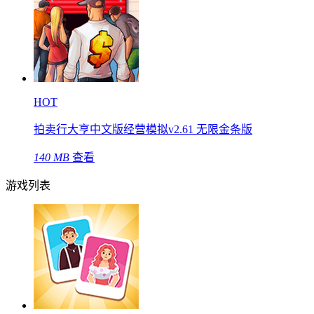
HOT
拍卖行大亨中文版经营模拟v2.61 无限金条版
140 MB
查看
游戏列表