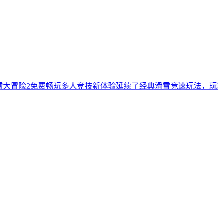
滑雪大冒险2免费畅玩多人竞技新体验延续了经典滑雪竞速玩法，