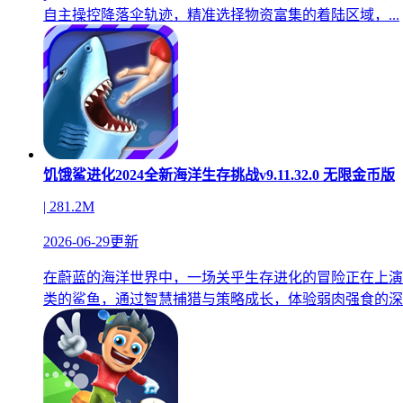
自主操控降落伞轨迹，精准选择物资富集的着陆区域，...
饥饿鲨进化2024全新海洋生存挑战v9.11.32.0 无限金币版
| 281.2M
2026-06-29更新
在蔚蓝的海洋世界中，一场关乎生存进化的冒险正在上演
类的鲨鱼，通过智慧捕猎与策略成长，体验弱肉强食的深..