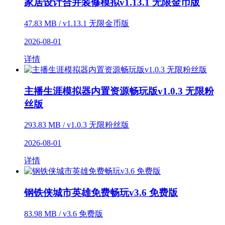
家居设计合并装修模拟v1.13.1 无限金币版
47.83 MB / v1.13.1 无限金币版
2026-08-01
详情
主播生涯模拟器内置资源畅玩版v1.0.3 无限粉
丝版
293.83 MB / v1.0.3 无限粉丝版
2026-08-01
详情
钢铁侠城市英雄免费畅玩v3.6 免费版
83.98 MB / v3.6 免费版