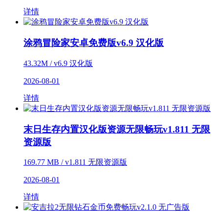
详情
涂鸦冒险家安卓免费版v6.9 汉化版
43.32M / v6.9 汉化版
2026-08-01
详情
末日生存内置汉化版资源无限畅玩v1.811 无限
资源版
169.77 MB / v1.811 无限资源版
2026-08-01
详情