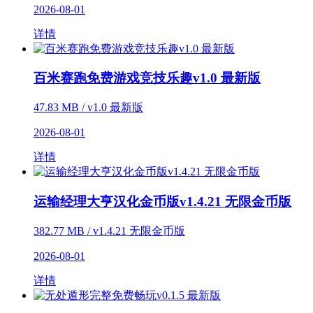
2026-08-01
详情
百米赛跑免费游戏竞技乐趣v1.0 最新版
47.83 MB / v1.0 最新版
2026-08-01
详情
运输经理大亨汉化金币版v1.4.21 无限金币版
382.77 MB / v1.4.21 无限金币版
2026-08-01
详情