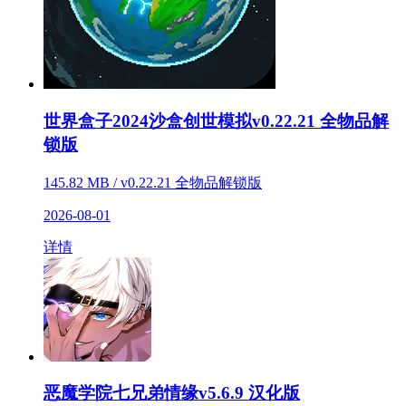
世界盒子2024沙盒创世模拟v0.22.21 全物品解
锁版
145.82 MB / v0.22.21 全物品解锁版
2026-08-01
详情
恶魔学院七兄弟情缘v5.6.9 汉化版