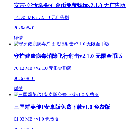
安吉拉2无限钻石金币免费畅玩v2.1.0 无广告版
142.95 MB / v2.1.0 无广告版
2026-08-01
详情
守护健康病毒消除飞行射击v2.1.0 无限金币版
70.12 MB / v2.1.0 无限金币版
2026-08-01
详情
三国群英传1安卓版免费下载v1.0 免费版
61.03 MB / v1.0 免费版