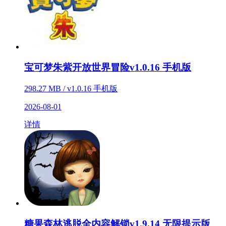
宝可梦朱紫开放世界冒险v1.0.16 手机版
298.27 MB / v1.0.16 手机版
2026-08-01
详情
糖果森林逃脱全内容解锁v1.9.14 无限提示版