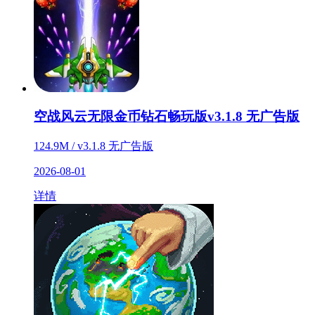
空战风云无限金币钻石畅玩版v3.1.8 无广告版
124.9M / v3.1.8 无广告版
2026-08-01
详情