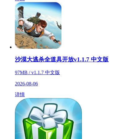
沙漠大逃杀全道具开放v1.1.7 中文版
97MB / v1.1.7 中文版
2026-08-06
详情