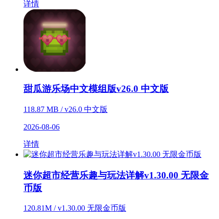
详情
甜瓜游乐场中文模组版v26.0 中文版
118.87 MB / v26.0 中文版
2026-08-06
详情
迷你超市经营乐趣与玩法详解v1.30.00 无限金
币版
120.81M / v1.30.00 无限金币版