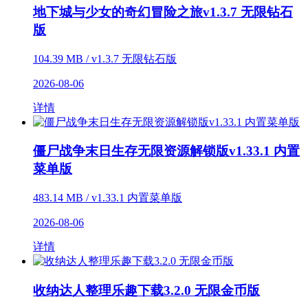
地下城与少女的奇幻冒险之旅v1.3.7 无限钻石
版
104.39 MB / v1.3.7 无限钻石版
2026-08-06
详情
僵尸战争末日生存无限资源解锁版v1.33.1 内置
菜单版
483.14 MB / v1.33.1 内置菜单版
2026-08-06
详情
收纳达人整理乐趣下载3.2.0 无限金币版