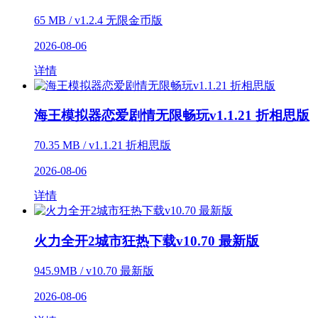
65 MB / v1.2.4 无限金币版
2026-08-06
详情
海王模拟器恋爱剧情无限畅玩v1.1.21 折相思版
70.35 MB / v1.1.21 折相思版
2026-08-06
详情
火力全开2城市狂热下载v10.70 最新版
945.9MB / v10.70 最新版
2026-08-06