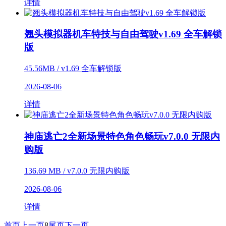
详情
翘头模拟器机车特技与自由驾驶v1.69 全车解锁
版
45.56MB / v1.69 全车解锁版
2026-08-06
详情
神庙逃亡2全新场景特色角色畅玩v7.0.0 无限内
购版
136.69 MB / v7.0.0 无限内购版
2026-08-06
详情
首页
上一页
8
尾页
下一页