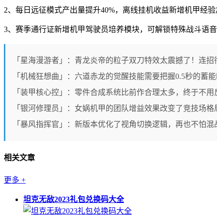
2、每日远征模式产出量提升40%，离线挂机收益新增机甲经
3、赛季通行证新增机甲驾驶员培养模块，可解锁特殊战斗语
「星海漫游者」：青龙炎帝的粒子双刀特效太震撼了！连招
「机械狂想曲」：六道赤龙的觉醒技能需要把握0.5秒的蓄
「装甲核心控」：零件合成系统比前作合理太多，终于不用
「银河修理员」：女娲机甲的团队增益效果改变了竞技场格
「暴风指挥官」：新版本优化了视角切换逻辑，再也不怕混
相关文章
更多
+
坦克无敌2023礼包兑换码大全