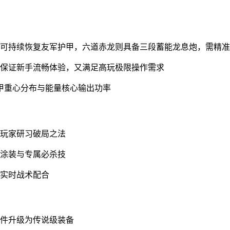
阵可持续恢复友军护甲，六道赤龙则具备三段蓄能龙息炮，需精
既保证新手流畅体验，又满足高玩极限操作需求
机甲重心分布与能量核心输出功率
供玩家研习破局之法
藏涂装与专属必杀技
现实时战术配合
零件升级为传说级装备