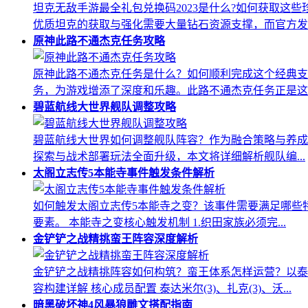
坦克无敌手游最全礼包兑换码2023是什么?如何获取
优质坦克的获取与强化需要大量钻石资源支撑，而官方发..
原神此路不通杰克任务攻略
原神此路不通杰克任务是什么？如何顺利完成这个经典支
务，为游戏增添了深度和乐趣。此路不通杰克任务正是这..
碧蓝航线大世界舰队调整攻略
碧蓝航线大世界如何调整舰队阵容？作为融合策略与养成
探索与战术部署玩法全面升级，本文将详细解析舰队编...
太阁立志传5本能寺事件触发条件解析
如何触发太阁立志传5本能寺之变？该事件需要满足哪些
要素。 本能寺之变核心触发机制 1.织田家族必须完...
金铲铲之战精挑蛮王阵容深度解析
金铲铲之战精挑阵容如何构筑？蛮王体系怎样运营？以泰
容构建详解 核心成员配置 泰达米尔(3)、扎克(3)、沃...
暗黑破坏神4风暴狼雕文搭配指南