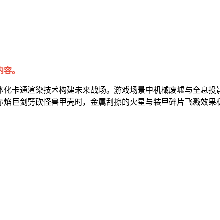
内容。
体化卡通渲染技术构建未来战场。游戏场景中机械废墟与全息投
赤焰巨剑劈砍怪兽甲壳时，金属刮擦的火星与装甲碎片飞溅效果