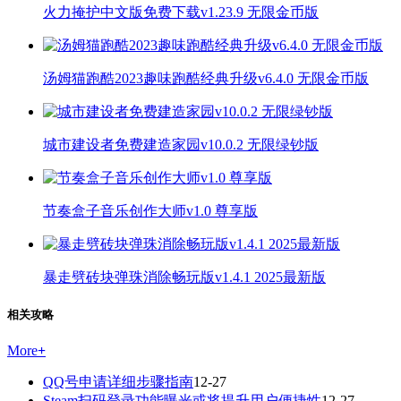
火力掩护中文版免费下载v1.23.9 无限金币版
汤姆猫跑酷2023趣味跑酷经典升级v6.4.0 无限金币版
城市建设者免费建造家园v10.0.2 无限绿钞版
节奏盒子音乐创作大师v1.0 尊享版
暴走劈砖块弹珠消除畅玩版v1.4.1 2025最新版
相关攻略
More
+
QQ号申请详细步骤指南
12-27
Steam扫码登录功能曝光或将提升用户便捷性
12-27