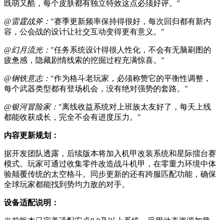
既萌又酷，每个皮肤都有独立特效这点必须好评。"
@雷霆战斧：
"赛季更新频率保持得很好，每次回归都有新内
容，公会战的设计让社交互动变得更有意义。"
@幻月流光：
"任务系统设计得很人性化，不会有无脑刷图的
疲惫感，隐藏剧情线索的挖掘过程充满惊喜。"
@钢铁意志：
"作为格斗老玩家，必须称赞它的平衡性调整，
每个武器类型都有登场机会，没有绝对强势的套路。"
@银河冒险家：
"离线收益系统对上班族太友好了，每天上线
都能收获成长，完全不会有进度压力。"
内容更新规划：
据开发团队透露，后续版本将加入机甲改装系统和星际擂台赛
模式。玩家可通过收集零件改造战斗机甲，在零重力环境中体
验颠覆传统的太空格斗。同步更新的还有跨服匹配功能，确保
全球玩家都能找到势均力敌的对手。
设备适配说明：