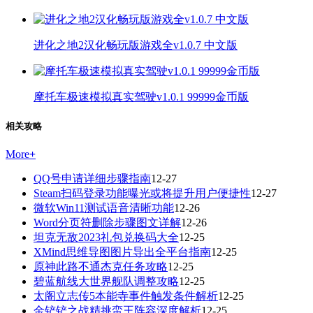
进化之地2汉化畅玩版游戏全v1.0.7 中文版
摩托车极速模拟真实驾驶v1.0.1 99999金币版
相关攻略
More
+
QQ号申请详细步骤指南
12-27
Steam扫码登录功能曝光或将提升用户便捷性
12-27
微软Win11测试语音清晰功能
12-26
Word分页符删除步骤图文详解
12-26
坦克无敌2023礼包兑换码大全
12-25
XMind思维导图图片导出全平台指南
12-25
原神此路不通杰克任务攻略
12-25
碧蓝航线大世界舰队调整攻略
12-25
太阁立志传5本能寺事件触发条件解析
12-25
金铲铲之战精挑蛮王阵容深度解析
12-25