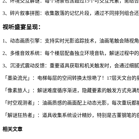
2、环境交互解谜：每个场景包含超过15个可交互元素，需结
3、碎片叙事拼图：收集散落的记忆片段，通过不同排列组合
视听盛宴呈现：
1、动态画质引擎：支持实时光影追踪技术，油画笔触会随视
2、多维音效系统：每个楼层配备独立环境音轨，解谜过程中的音
3、沉浸式震动反馈：重要道具获取和机关触发时，会通过细
「墨染流光」：电梯每层的空间转换太惊艳了！17层天文台的
「像素旅人」：解谜难度循序渐进，隐藏要素的触发方式充满想
「时空观测者」：油画质感的画面配上动态光影，每次重玩都
「解谜狂热者」：道具收集系统设计精妙，特别是古董钢笔的
相关文章