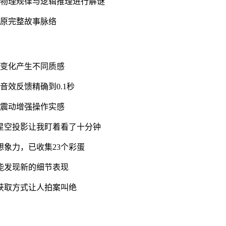
合物理规律与逻辑推理进行解谜
还原完整故事脉络
角变化产生不同质感
效反馈精确到0.1秒
腻震动增强操作实感
星空投影让我盯着看了十分钟
象力，已收集23个彩蛋
能发现新的细节表现
获取方式让人拍案叫绝