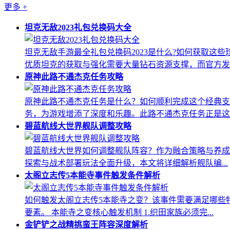
更多
+
坦克无敌2023礼包兑换码大全
坦克无敌手游最全礼包兑换码2023是什么?如何获取
优质坦克的获取与强化需要大量钻石资源支撑，而官方发..
原神此路不通杰克任务攻略
原神此路不通杰克任务是什么？如何顺利完成这个经典支
务，为游戏增添了深度和乐趣。此路不通杰克任务正是这..
碧蓝航线大世界舰队调整攻略
碧蓝航线大世界如何调整舰队阵容？作为融合策略与养成
探索与战术部署玩法全面升级，本文将详细解析舰队编...
太阁立志传5本能寺事件触发条件解析
如何触发太阁立志传5本能寺之变？该事件需要满足哪些
要素。 本能寺之变核心触发机制 1.织田家族必须完...
金铲铲之战精挑蛮王阵容深度解析