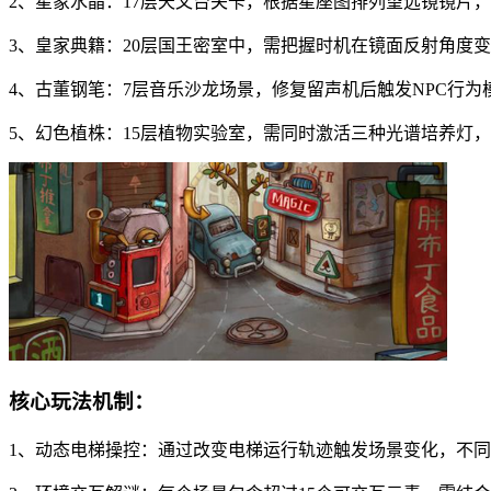
2、星象水晶：17层天文台关卡，根据星座图排列望远镜镜片
3、皇家典籍：20层国王密室中，需把握时机在镜面反射角度
4、古董钢笔：7层音乐沙龙场景，修复留声机后触发NPC行
5、幻色植株：15层植物实验室，需同时激活三种光谱培养灯
核心玩法机制：
1、动态电梯操控：通过改变电梯运行轨迹触发场景变化，不