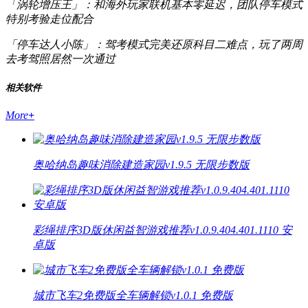
「涡轮增压王」：和海外玩家联机基本零延迟，团队停车模式
特别考验走位配合
「停车达人小陈」：驾考模式完美还原科目二难点，玩了两周
去考驾照居然一次通过
相关软件
More
+
奥哈纳岛趣味消除建造家园v1.9.5 无限步数版
彩绳排序3D版休闲益智游戏推荐v1.0.9.404.401.1110 安
卓版
城市飞车2免费版全车辆解锁v1.0.1 免费版