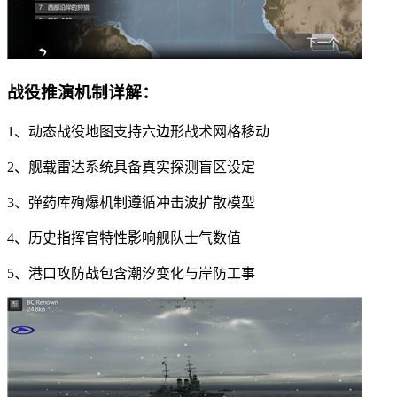
战役推演机制详解：
1、动态战役地图支持六边形战术网格移动
2、舰载雷达系统具备真实探测盲区设定
3、弹药库殉爆机制遵循冲击波扩散模型
4、历史指挥官特性影响舰队士气数值
5、港口攻防战包含潮汐变化与岸防工事