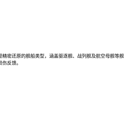
经精密还原的舰船类型，涵盖驱逐舰、战列舰及航空母舰等舰
损伤反馈。