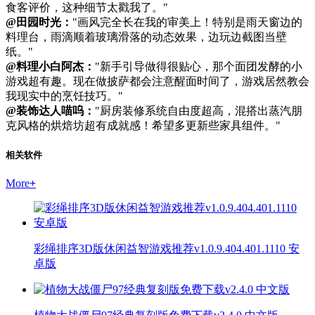
食客评价，这种细节太戳我了。"
@田园时光：
"画风完全长在我的审美上！特别是雨天窗边的
料理台，雨滴顺着玻璃滑落的动态效果，边玩边截图当壁
纸。"
@料理小白阿杰：
"新手引导做得很贴心，那个面团发酵的小
游戏超有趣。现在做披萨都会注意醒面时间了，游戏居然教会
我现实中的烹饪技巧。"
@装饰达人喵呜：
"厨房装修系统自由度超高，混搭出蒸汽朋
克风格的烘焙坊超有成就感！希望多更新些家具组件。"
相关软件
More
+
彩绳排序3D版休闲益智游戏推荐v1.0.9.404.401.1110 安
卓版