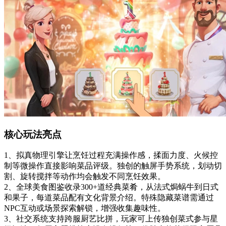
核心玩法亮点
1、拟真物理引擎让烹饪过程充满操作感，揉面力度、火候控
制等微操作直接影响菜品评级。独创的触屏手势系统，划动切
割、旋转搅拌等动作均会触发不同烹饪效果。
2、全球美食图鉴收录300+道经典菜肴，从法式焗蜗牛到日式
和果子，每道菜品配有文化背景介绍。特殊隐藏菜谱需通过
NPC互动或场景探索解锁，增强收集趣味性。
3、社交系统支持跨服厨艺比拼，玩家可上传独创菜式参与星