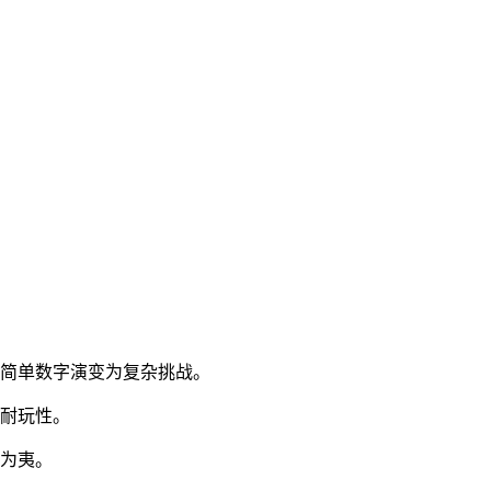
让简单数字演变为复杂挑战。
戏耐玩性。
险为夷。