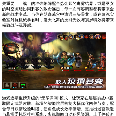
关重要——战士的冲锋陷阵配合炼金师的毒雾结界，或是巫女
的时空冻结协同刺客的致命连击，每一次阵容调整都将带来全
新的战术变革。当你在阴森墓穴中遭遇三头骨龙，或在蒸汽实
验室对抗机械暴君时，漫天飞舞的技能光效与震屏特效将带来
极致战斗沉浸感。
游戏近期重磅升级的"无尽深渊"模式，让玩家在层层挑战中赢
取限定武器皮肤。新增的智能跳层机制大幅优化闯关节奏，配
合每日双倍经验时段，使角色成长效率倍增。更推出迷宫派遣
与悬赏委托双挂机系统，离线期间自动积累资源。上千件传奇