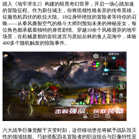
踏入《地牢求生2》构建的暗黑奇幻世界，开启一场心跳加速
的冒险征程。作为新任城主，你将统领性格各异的传奇英雄，
征服危机四伏的欧拉大陆。18位身怀绝技的冒险者等待你的召
唤——从拳风撕裂空气的格斗大师到预知未来的神秘巫女，每
位角色都承载着独特的身世剧情。穿越10余个风格迥异的地牢
场景，在机械废都的齿轮迷宫与原始丛林的食人花海中，体验
400多个随机触发的惊险事件。
六大战争巨像觉醒于灾变时刻，这些移动堡垒将赋予战队毁灭
性的领域技能。巧妙搭配四名冒险者的职业组合与巨像特性至