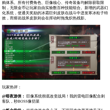
购体系。所有付费角色、巨像核心、传奇装备均解除获取限
制，无限金币让玩家自由实验数百种技能组合。新增的武器幻
化系统，使通关奖励的冰霜巨剑皮肤在战斗中迸发寒冰粒子特
效，而熔岩战斧皮肤则会在挥动时拖曳炽热残影。
玩家热评：
@暗夜游侠：
巨像系统彻底改变战局！我的雷电巨像配合刺
客队，秒BOSS像切菜