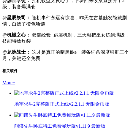
@炼金学徒：
挂机收益太良心了，下班回来收菜直接升了5
级，装备爆满仓
@星辰祭司：
随机事件永远有惊喜，昨天在古墓触发隐藏剧
情，白嫖了橙色项链
@机械之心：
双倍经验+跳层机制，三天就把巫女练到满级，
技能特效炸裂
@龙脉战士：
这才是真正的暗黑like！装备词条深度够肝三个
月，关键还全免费
相关软件
More
+
地牢求生2完整版正式上线v2.2.1.1 无限金币版
间谍先生卧底特工免费畅玩版v1.11.9 最新版