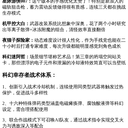
星际游侠007：
这个版本的手感优化太赞了！特别是新加入的
磁轨狙击枪，蓄力震动反馈做得很有质感，连续三天都在挑战
生存模式
机甲控大白：
武器改装系统比想象中深奥，花了两个小时研究
出等离子散弹+冰冻附魔的组合，清怪效率直接翻倍
夜猫子探险家：
动态难度设计很人性化，作为手残党也能在二
十小时后打通专家难度，每次升级都能明显感觉到角色成长
科幻迷阿哲：
场景细节堪称艺术品！第三章的坍塌空间站关
卡，那些漂浮的电子元件和泄漏的冷却液特效简直可以当壁纸
科幻幸存者战术体系：
1、创新引入战术冷却机制，连续使用同类型武器将触发过热
保护，促进战斗多样性
2、十六种特殊弹药类型涵盖电磁瘫痪弹、腐蚀酸液弹等科幻
设定，需合理搭配使用
3、联合作战模式下可召唤AI队友，通过战术指令实现交叉火
力与诱敌深入等配合