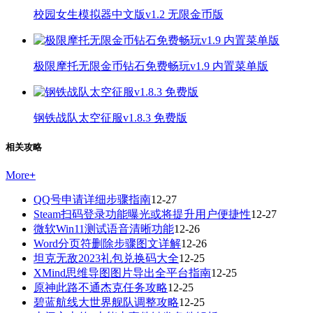
校园女生模拟器中文版v1.2 无限金币版
极限摩托无限金币钻石免费畅玩v1.9 内置菜单版
钢铁战队太空征服v1.8.3 免费版
相关攻略
More
+
QQ号申请详细步骤指南
12-27
Steam扫码登录功能曝光或将提升用户便捷性
12-27
微软Win11测试语音清晰功能
12-26
Word分页符删除步骤图文详解
12-26
坦克无敌2023礼包兑换码大全
12-25
XMind思维导图图片导出全平台指南
12-25
原神此路不通杰克任务攻略
12-25
碧蓝航线大世界舰队调整攻略
12-25