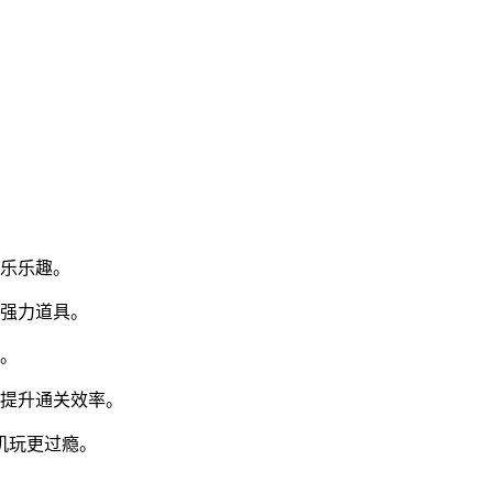
娱乐乐趣。
成强力道具。
求。
，提升通关效率。
机玩更过瘾。