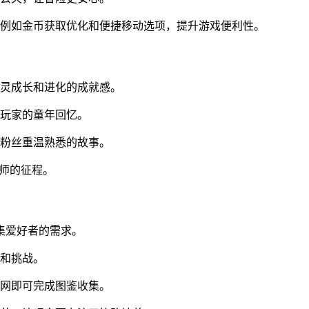
，例如金币获取优化和便捷移动选项，提升游戏便利性。
精灵成长和进化的成就感。
起玩家的童年回忆。
万粉丝重温熟悉的故事。
练师的征程。
集爱好者的需求。
局和挑战。
联网即可完成图鉴收集。