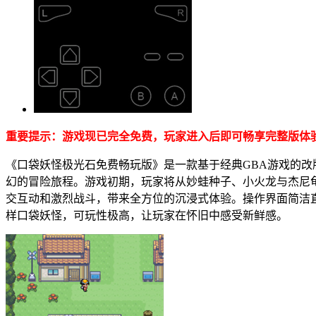
重要提示：游戏现已完全免费，玩家进入后即可畅享完整版体
《口袋妖怪极光石免费畅玩版》是一款基于经典GBA游戏的
幻的冒险旅程。游戏初期，玩家将从妙蛙种子、小火龙与杰尼
交互动和激烈战斗，带来全方位的沉浸式体验。操作界面简洁
样口袋妖怪，可玩性极高，让玩家在怀旧中感受新鲜感。