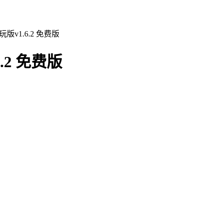
v1.6.2 免费版
2 免费版