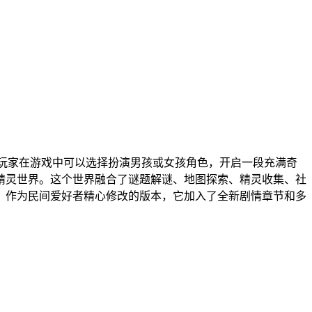
玩家在游戏中可以选择扮演男孩或女孩角色，开启一段充满奇
精灵世界。这个世界融合了谜题解谜、地图探索、精灵收集、社
。作为民间爱好者精心修改的版本，它加入了全新剧情章节和多