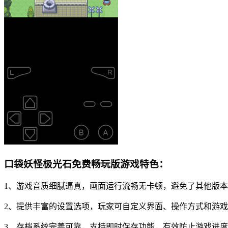
口袋妖怪极光石免费畅玩版游戏特色：
1、游戏音质细腻逼真，画面运行流畅无卡顿，避免了其他版
2、提供丰富的设置选项，玩家可自定义界面、操作方式和游
3、存档系统完善可靠，支持即时保存功能，有效防止游戏进