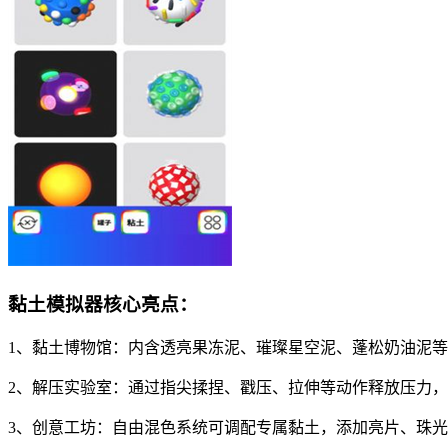
黏土模拟器核心亮点：
1、黏土博物馆：内含透亮果冻泥、璀璨星空泥、蓬松奶油泥
2、解压实验室：通过指尖揉捏、戳压、拉伸等动作释放压力
3、创意工坊：自由混色系统可调配专属黏土，添加亮片、珠