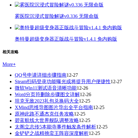
雾医院沉浸式冒险解谜v0.336 无限命版
奥特曼超级变身器正版战斗冒险v1.4.1 免内购版
相关攻略
More
+
QQ号申请详细步骤指南
12-27
Steam扫码登录功能曝光或将提升用户便捷性
12-27
微软Win11测试语音清晰功能
12-26
Word分页符删除步骤图文详解
12-26
坦克无敌2023礼包兑换码大全
12-25
XMind思维导图图片导出全平台指南
12-25
原神此路不通杰克任务攻略
12-25
碧蓝航线大世界舰队调整攻略
12-25
太阁立志传5本能寺事件触发条件解析
12-25
金铲铲之战精挑蛮王阵容深度解析
12-25