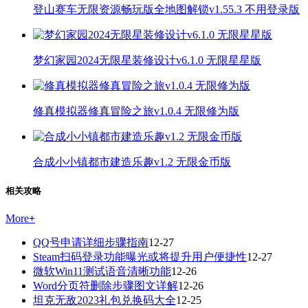
登山赛车无限资源畅玩版全地图解锁v1.55.3 不用登录版
梦幻家园2024无限星装修设计v6.1.0 无限星星版
修真模拟器修真冒险之旅v1.0.4 无限修为版
合成小小镇都市建造乐趣v1.2 无限金币版
相关攻略
More
+
QQ号申请详细步骤指南
12-27
Steam扫码登录功能曝光或将提升用户便捷性
12-27
微软Win11测试语音清晰功能
12-26
Word分页符删除步骤图文详解
12-26
坦克无敌2023礼包兑换码大全
12-25