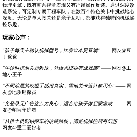
物理引擎，既有萌系视觉表现又有严谨操作反馈。通过深度改
造系统，可定制专属工程车队，在数百个特色关卡中挑战地心
深度。无论是单人闯关还是亲子互动，都能获得独特的机械操
控乐趣。
玩家心声：
"孩子每天主动认机械型号，比看绘本更直观"
—— 网友@豆
丁爸爸
"午休时挖两关超解压，升级系统很有成就感"
—— 网友@工
地小王子
"不同地层的挖掘手感很真实，雪地关卡设计超用心"
—— 网
友@地质勘探员
"免登录无广告这点太良心，适合给孩子做启蒙游戏"
—— 网
友@萌宝守护者
"从推土机到钻探车的改装路线，满足机械控所有幻想"
——
网友@重工爱好者