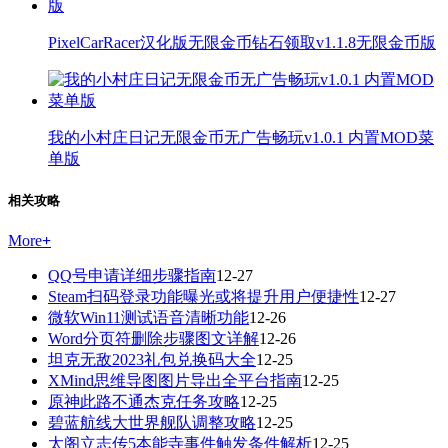
PixelCarRacer汉化版无限金币钻石领取v1.1.8无限金币版
我的小村庄日记无限金币无广告畅玩v1.0.1 内置MOD菜
单版
相关攻略
More
+
QQ号申请详细步骤指南
12-27
Steam扫码登录功能曝光或将提升用户便捷性
12-27
微软Win11测试语音清晰功能
12-26
Word分页符删除步骤图文详解
12-26
坦克无敌2023礼包兑换码大全
12-25
XMind思维导图图片导出全平台指南
12-25
原神此路不通杰克任务攻略
12-25
碧蓝航线大世界舰队调整攻略
12-25
太阁立志传5本能寺事件触发条件解析
12-25