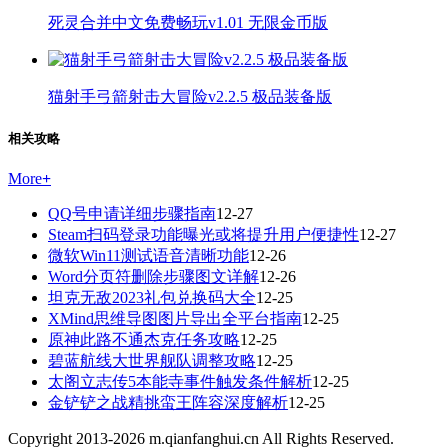
死灵合并中文免费畅玩v1.01 无限金币版
猫射手弓箭射击大冒险v2.2.5 极品装备版
相关攻略
More
+
QQ号申请详细步骤指南
12-27
Steam扫码登录功能曝光或将提升用户便捷性
12-27
微软Win11测试语音清晰功能
12-26
Word分页符删除步骤图文详解
12-26
坦克无敌2023礼包兑换码大全
12-25
XMind思维导图图片导出全平台指南
12-25
原神此路不通杰克任务攻略
12-25
碧蓝航线大世界舰队调整攻略
12-25
太阁立志传5本能寺事件触发条件解析
12-25
金铲铲之战精挑蛮王阵容深度解析
12-25
Copyright 2013-
2026
m.qianfanghui.cn All Rights Reserved.