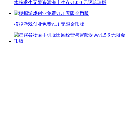
木筏求生无限资源海上生存v1.0.0 无限珍珠版
模拟游戏创业免费v1.1 无限金币版
星露谷物语手机版田园经营与冒险探索v1.5.6 无限金币
版
光头冲冲冲手机版欢乐无限v1.0.0 全皮肤版
开放世界超级战争免费中文版v1.2 内置菜单版
随机地牢无尽冒险手游v1.9 无限金币版