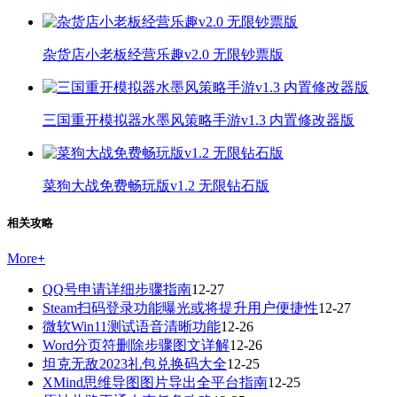
杂货店小老板经营乐趣v2.0 无限钞票版
三国重开模拟器水墨风策略手游v1.3 内置修改器版
菜狗大战免费畅玩版v1.2 无限钻石版
相关攻略
More
+
QQ号申请详细步骤指南
12-27
Steam扫码登录功能曝光或将提升用户便捷性
12-27
微软Win11测试语音清晰功能
12-26
Word分页符删除步骤图文详解
12-26
坦克无敌2023礼包兑换码大全
12-25
XMind思维导图图片导出全平台指南
12-25