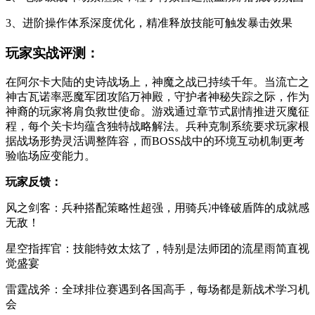
3、进阶操作体系深度优化，精准释放技能可触发暴击效果
玩家实战评测：
在阿尔卡大陆的史诗战场上，神魔之战已持续千年。当流亡之
神古瓦诺率恶魔军团攻陷万神殿，守护者神秘失踪之际，作为
神裔的玩家将肩负救世使命。游戏通过章节式剧情推进灭魔征
程，每个关卡均蕴含独特战略解法。兵种克制系统要求玩家根
据战场形势灵活调整阵容，而BOSS战中的环境互动机制更考
验临场应变能力。
玩家反馈：
风之剑客：兵种搭配策略性超强，用骑兵冲锋破盾阵的成就感
无敌！
星空指挥官：技能特效太炫了，特别是法师团的流星雨简直视
觉盛宴
雷霆战斧：全球排位赛遇到各国高手，每场都是新战术学习机
会