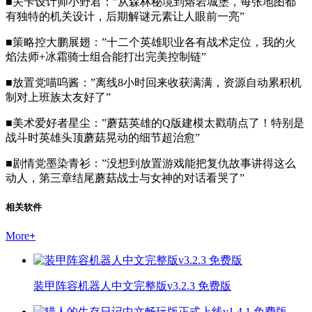
■关卡设计师小野君：”从森林秘境到熔岩城堡，每张地图都
有独特的机关设计，后期解谜元素让人眼前一亮”
■策略控大鹏展翅：”十二个英雄职业各有战术定位，我的火
焰法师+冰霜骑士组合能打出完美控制链”
■放置党喵呜酱：”离线8小时回来收获满满，资源自动累积机
制对上班族太友好了”
■美术爱好者星尘：”蘑菇英雄的Q版建模太戳萌点了！特别是
战斗时英雄头顶蘑菇晃动的细节超治愈”
■剧情党墨染青衫：”没想到放置游戏能把复仇故事讲得这么
动人，第三章结尾蘑菇战士与女神的对话看哭了”
相关软件
More
+
装甲阵容机器人中文完整版v3.2.3 免费版