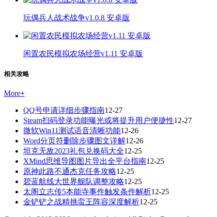
玩偶兵人战术战争v1.0.8 安卓版
闲置农民模拟农场经营v1.11 安卓版
相关攻略
More
+
QQ号申请详细步骤指南
12-27
Steam扫码登录功能曝光或将提升用户便捷性
12-27
微软Win11测试语音清晰功能
12-26
Word分页符删除步骤图文详解
12-26
坦克无敌2023礼包兑换码大全
12-25
XMind思维导图图片导出全平台指南
12-25
原神此路不通杰克任务攻略
12-25
碧蓝航线大世界舰队调整攻略
12-25
太阁立志传5本能寺事件触发条件解析
12-25
金铲铲之战精挑蛮王阵容深度解析
12-25