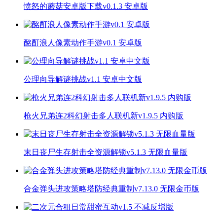
愤怒的蘑菇安卓版下载v0.1.3 安卓版
酩酊浪人像素动作手游v0.1 安卓版
公理向导解谜挑战v1.1 安卓中文版
枪火兄弟连2科幻射击多人联机新v1.9.5 内购版
末日丧尸生存射击全资源解锁v5.1.3 无限血量版
合金弹头进攻策略塔防经典重制v7.13.0 无限金币版