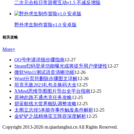
二次元合租日常甜蜜互动v1.5 不减反增版
野外求生制作冒险v1.0 安卓版
相关攻略
More
+
QQ号申请详细步骤指南
12-27
Steam扫码登录功能曝光或将提升用户便捷性
12-27
微软Win11测试语音清晰功能
12-26
Word分页符删除步骤图文详解
12-26
坦克无敌2023礼包兑换码大全
12-25
XMind思维导图图片导出全平台指南
12-25
原神此路不通杰克任务攻略
12-25
碧蓝航线大世界舰队调整攻略
12-25
太阁立志传5本能寺事件触发条件解析
12-25
金铲铲之战精挑蛮王阵容深度解析
12-25
Copyright 2013-
2026
m.qianfanghui.cn All Rights Reserved.