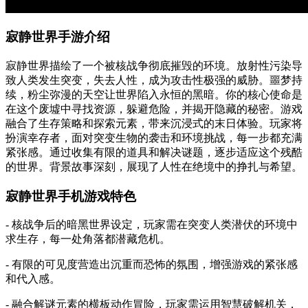
寂静世界手游介绍
寂静世界描绘了一个被核战争彻底摧毁的环境。放射性污染导
致人类发生突变，失去人性，成为攻击性极强的威胁。噩梦持
续，粉尘弥漫的天空让世界陷入永恒的黑暗。你的核心使命是
在这个废墟中寻找资源，躲避危险，并揭开隐藏的秘密。游戏
融合了生存策略和探索元素，带来沉浸式的末日体验。玩家将
扮演幸存者，面对突变生物的袭击和环境挑战，每一步都充满
紧张感。通过收集有限的道具和解决谜题，逐步适应这个残酷
的世界。背景故事深刻，展现了人性在绝境中的挣扎与希望。
寂静世界手机游戏特色
- 核战争后的暗黑世界设定，玩家需在突变人类潜伏的环境中
求生存，每一处角落都潜藏危机。
- 有限的可见度营造出沉重而恐怖的氛围，增强游戏的紧张感
和代入感。
- 融合解谜元素的横板动作冒险，玩家需运用智慧破解机关，