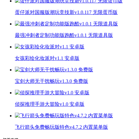
蛋仔派对国服版潮玩竞技新v1.0.117 无限蛋币版
最强冲刺者定制功能版跑酷v1.0.1 无限道具版
女孩彩绘化妆派对v1.1 安卓版
宝剑大师无干扰畅玩v1.3.0 免费版
侦探推理手游大冒险v1.0 安卓版
飞行箭头免费畅玩版特色v4.7.2 内置菜单版