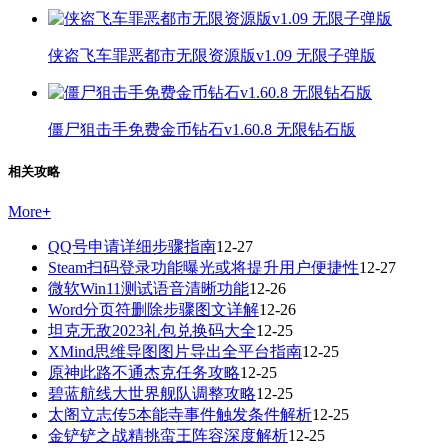
侠盗飞车罪恶都市无限资源版v1.09 无限子弹版
僵尸狙击手免费金币钻石v1.60.8 无限钻石版
相关攻略
More
+
QQ号申请详细步骤指南
12-27
Steam扫码登录功能曝光或将提升用户便捷性
12-27
微软Win11测试语音清晰功能
12-26
Word分页符删除步骤图文详解
12-26
坦克无敌2023礼包兑换码大全
12-25
XMind思维导图图片导出全平台指南
12-25
原神此路不通杰克任务攻略
12-25
碧蓝航线大世界舰队调整攻略
12-25
太阁立志传5本能寺事件触发条件解析
12-25
金铲铲之战精挑蛮王阵容深度解析
12-25