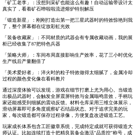
「矿工老李」：没想到采矿也能这么有趣！自动运输带设计太
真实了，看着矿石哗啦啦流进熔炉特别解压
「锻造新星」：刚刚打造出第一把三星武器时的特效惊艳到我
了，整个屏幕都在绽放彩虹光效
「装备收藏家」：不同材质的武器会有专属收藏动画，我的展
柜已经收集了87把特色兵器
「策略大师」：车间布局直接影响生产效率，花了三小时优化
生产线后产量翻倍了
「美术爱好者」：淬火时的粒子特效做得太细腻了，金属冷却
过程的颜色变化像在看科教片
通过深度体验可以发现，游戏在细节打磨上尤为用心。当锻造
出极品武器时，会触发全屏震屏特效与金属嗡鸣音效，手柄玩
家还能感受到细腻的震动反馈。材料仓库采用三维立体展示，
滑动屏幕即可多角度观察矿石结晶状态。对于追求完美的玩
家，每次锻造都可保存过程录像，方便复盘改进锻造工艺。
玩家成长体系包含工匠徽章系统，完成特定成就可获得锻造大
师认证。比如连续打造十把精良装备会激活"品质控"称号，成