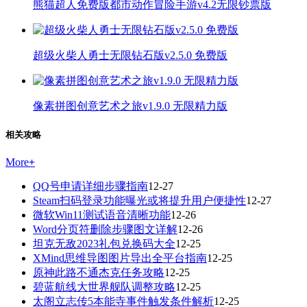
熊猫超人免费版都市动作冒险手游v4.2无限钞票版
超级火柴人勇士无限钻石版v2.5.0 免费版
像素拼图创意艺术之旅v1.9.0 无限精力版
相关攻略
More
+
QQ号申请详细步骤指南
12-27
Steam扫码登录功能曝光或将提升用户便捷性
12-27
微软Win11测试语音清晰功能
12-26
Word分页符删除步骤图文详解
12-26
坦克无敌2023礼包兑换码大全
12-25
XMind思维导图图片导出全平台指南
12-25
原神此路不通杰克任务攻略
12-25
碧蓝航线大世界舰队调整攻略
12-25
太阁立志传5本能寺事件触发条件解析
12-25