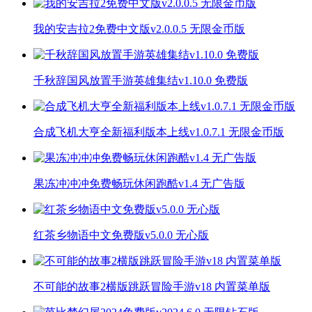
我的安吉拉2免费中文版v2.0.0.5 无限金币版
千秋辞国风放置手游英雄集结v1.10.0 免费版
合成飞机大亨全新福利版本上线v1.0.7.1 无限金币版
果冻冲冲冲免费畅玩休闲跑酷v1.4 无广告版
红茶乡物语中文免费版v5.0.0 无心版
不可能的故事2横版跳跃冒险手游v18 内置菜单版