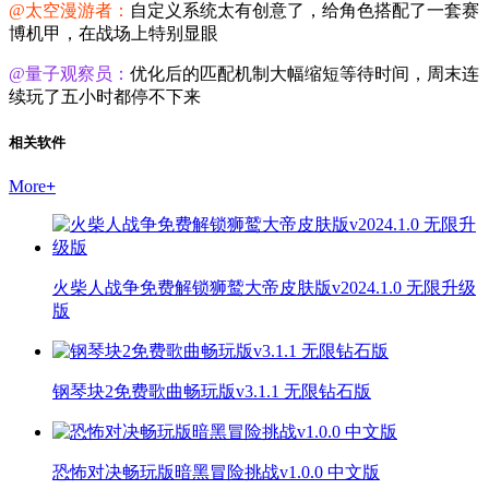
@太空漫游者：
自定义系统太有创意了，给角色搭配了一套赛
博机甲，在战场上特别显眼
@量子观察员：
优化后的匹配机制大幅缩短等待时间，周末连
续玩了五小时都停不下来
相关软件
More
+
火柴人战争免费解锁狮鹫大帝皮肤版v2024.1.0 无限升级
版
钢琴块2免费歌曲畅玩版v3.1.1 无限钻石版
恐怖对决畅玩版暗黑冒险挑战v1.0.0 中文版