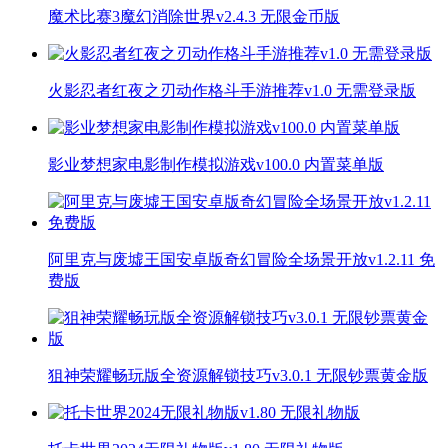
魔术比赛3魔幻消除世界v2.4.3 无限金币版
火影忍者红夜之刃动作格斗手游推荐v1.0 无需登录版
影业梦想家电影制作模拟游戏v100.0 内置菜单版
阿里克与废墟王国安卓版奇幻冒险全场景开放v1.2.11 免
费版
狙神荣耀畅玩版全资源解锁技巧v3.0.1 无限钞票黄金版