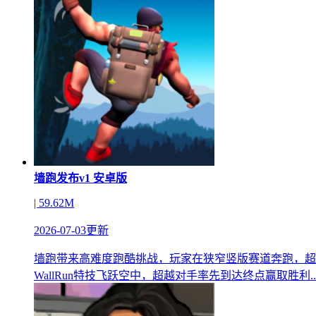
墙跑发布v1 安卓版
| 59.62M
2026-07-03更新
墙跑带来高难度跑酷挑战，玩家在狭窄竖版赛道奔跑，超
WallRun特技飞跃空中，超越对手率先到达终点赢取胜利..