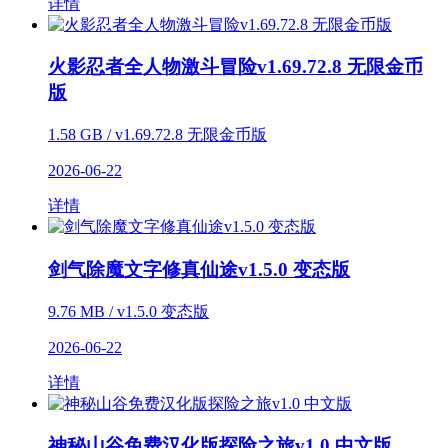
详情
火影忍者全人物激斗冒险v1.69.72.8 无限金币
版
1.58 GB / v1.69.72.8 无限金币版
2026-06-22
详情
剑气除魔文字修真仙途v1.5.0 变态版
9.76 MB / v1.5.0 变态版
2026-06-22
详情
神秘山谷免费汉化版探险之旅v1.0 中文版