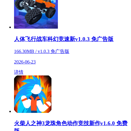
人体飞行战车科幻竞速新v1.0.3 免广告版
166.30MB / v1.0.3 免广告版
2026-06-23
详情
火柴人之神3龙珠角色动作竞技新作v1.6.0 免费
版