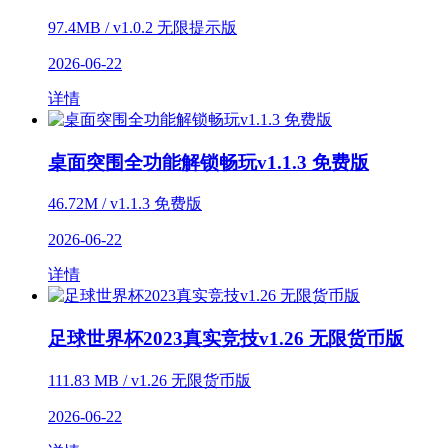
97.4MB / v1.0.2 无限提示版
2026-06-22
详情
桌面突围全功能解锁畅玩v1.1.3 免费版
46.72M / v1.1.3 免费版
2026-06-22
详情
足球世界杯2023真实竞技v1.26 无限货币版
111.83 MB / v1.26 无限货币版
2026-06-22