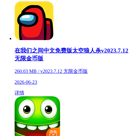
在我们之间中文免费版太空狼人杀v2023.7.12
无限金币版
260.03 MB / v2023.7.12 无限金币版
2026-06-23
详情