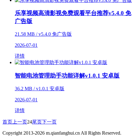
乐享视频高清影视免费观看平台推荐v5.4.0 免
广告版
21.58 MB / v5.4.0 免广告版
2026-07-01
详情
智能电池管理助手功能详解v1.0.1 安卓版
36.2 MB / v1.0.1 安卓版
2026-07-01
详情
首页
上一页
24
尾页
下一页
Copyright 2013-
2026
m.qianfanghui.cn All Rights Reserved.