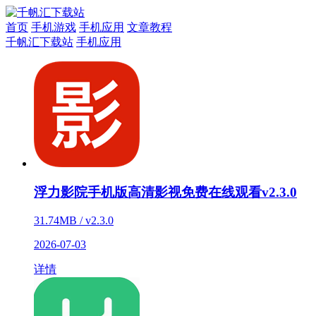
首页
手机游戏
手机应用
文章教程
千帆汇下载站
手机应用
浮力影院手机版高清影视免费在线观看v2.3.0
31.74MB / v2.3.0
2026-07-03
详情