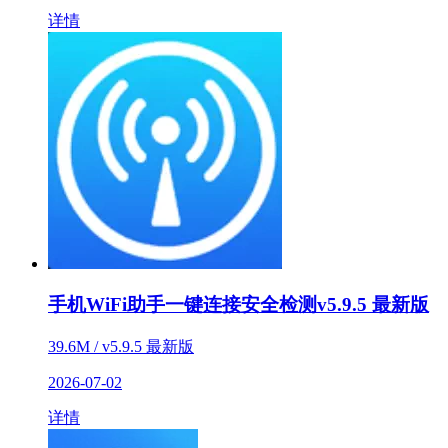
详情
手机WiFi助手一键连接安全检测v5.9.5 最新版
39.6M / v5.9.5 最新版
2026-07-02
详情