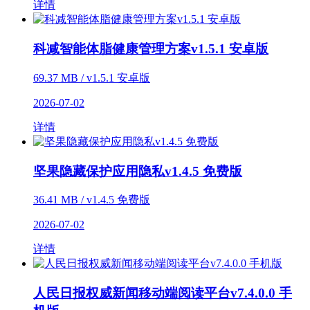
详情
科减智能体脂健康管理方案v1.5.1 安卓版
69.37 MB / v1.5.1 安卓版
2026-07-02
详情
坚果隐藏保护应用隐私v1.4.5 免费版
36.41 MB / v1.4.5 免费版
2026-07-02
详情
人民日报权威新闻移动端阅读平台v7.4.0.0 手