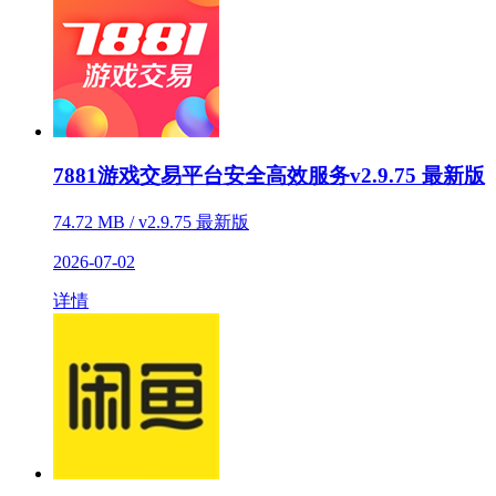
7881游戏交易平台安全高效服务v2.9.75 最新版
74.72 MB / v2.9.75 最新版
2026-07-02
详情