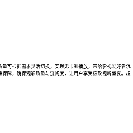
质量可根据需求灵活切换，实现无卡顿播放，带给影视爱好者沉
速保障，确保观影质量与流畅度，让用户享受极致视听盛宴。超