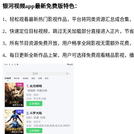
银河视频app最新免费版特色：
1、轻松观看最新热门影视作品，平台将同类资源汇总成合集
2、快速定位目标视频，跳过无关加载部分直接进入正片，节
3、所有节目资源免费开放，用户畅享全网影视无需额外花费
4、每日更新全新作品上架，用户可选择免费观看精品影视，