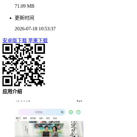
71.09 MB
更新时间
2026-07-18 10:53:37
安卓版下载
苹果下载
应用介绍