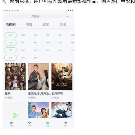
4、超前点播：用户可提前观看最新影视作品，涵盖热门电影