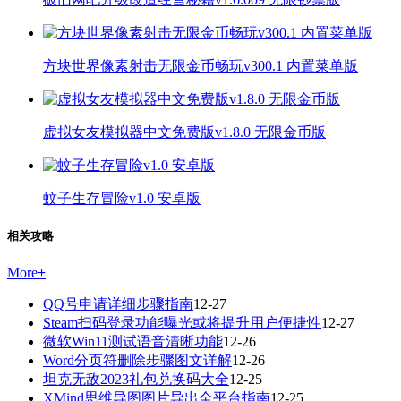
方块世界像素射击无限金币畅玩v300.1 内置菜单版
虚拟女友模拟器中文免费版v1.8.0 无限金币版
蚊子生存冒险v1.0 安卓版
相关攻略
More
+
QQ号申请详细步骤指南
12-27
Steam扫码登录功能曝光或将提升用户便捷性
12-27
微软Win11测试语音清晰功能
12-26
Word分页符删除步骤图文详解
12-26
坦克无敌2023礼包兑换码大全
12-25
XMind思维导图图片导出全平台指南
12-25