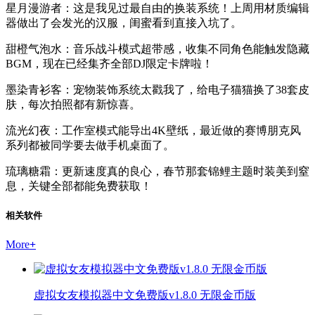
星月漫游者：这是我见过最自由的换装系统！上周用材质编辑
器做出了会发光的汉服，闺蜜看到直接入坑了。
甜橙气泡水：音乐战斗模式超带感，收集不同角色能触发隐藏
BGM，现在已经集齐全部DJ限定卡牌啦！
墨染青衫客：宠物装饰系统太戳我了，给电子猫猫换了38套皮
肤，每次拍照都有新惊喜。
流光幻夜：工作室模式能导出4K壁纸，最近做的赛博朋克风
系列都被同学要去做手机桌面了。
琉璃糖霜：更新速度真的良心，春节那套锦鲤主题时装美到窒
息，关键全部都能免费获取！
相关软件
More
+
虚拟女友模拟器中文免费版v1.8.0 无限金币版