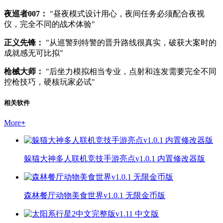
夜巡者007：
"昼夜模式设计用心，夜间任务必须配合夜视
仪，完全不同的战术体验"
正义先锋：
"从巡警到特警的晋升路线很真实，破获大案时的
成就感无可比拟"
枪械大师：
"后坐力模拟相当专业，点射和连发需要完全不同
控枪技巧，硬核玩家必试"
相关软件
More
+
躲猫大神多人联机竞技手游亮点v1.0.1 内置修改器版
森林餐厅动物美食世界v1.0.1 无限金币版