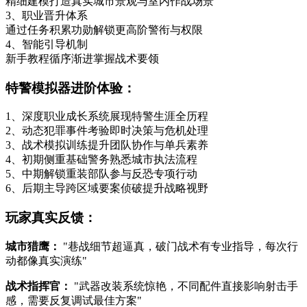
精细建模打造真实城市景观与室内作战场景
3、职业晋升体系
通过任务积累功勋解锁更高阶警衔与权限
4、智能引导机制
新手教程循序渐进掌握战术要领
特警模拟器进阶体验：
1、深度职业成长系统展现特警生涯全历程
2、动态犯罪事件考验即时决策与危机处理
3、战术模拟训练提升团队协作与单兵素养
4、初期侧重基础警务熟悉城市执法流程
5、中期解锁重装部队参与反恐专项行动
6、后期主导跨区域要案侦破提升战略视野
玩家真实反馈：
城市猎鹰：
"巷战细节超逼真，破门战术有专业指导，每次行
动都像真实演练"
战术指挥官：
"武器改装系统惊艳，不同配件直接影响射击手
感，需要反复调试最佳方案"