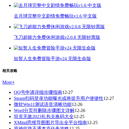
去月球完整中文剧情免费畅玩v1.6 中文版
飞刀超能力免费休闲游戏v2.0.8 无限钞票版
短暂人生免费冒险手游v24 无限生命版
相关攻略
More
+
QQ号申请详细步骤指南
12-27
Steam扫码登录功能曝光或将提升用户便捷性
12-27
微软Win11测试语音清晰功能
12-26
Word分页符删除步骤图文详解
12-26
坦克无敌2023礼包兑换码大全
12-25
XMind思维导图图片导出全平台指南
12-25
原神此路不通杰克任务攻略
12-25