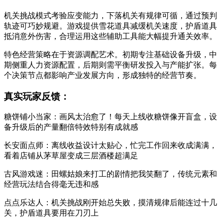
机关挑战模式考验应变能力，下落机关有规律可循，通过预判
轨迹可巧妙规避。游戏提供雪花道具减缓机关速度，护盾道具
抵消意外伤害，合理运用这些辅助工具能大幅提升通关效率。
特色经营策略在于资源调配艺术。初期专注基础设备升级，中
期侧重人力资源配置，后期则需平衡研发投入与产能扩张。每
个决策节点都影响产业发展方向，形成独特的经营节奏。
真实玩家反馈：
糖饼铺小当家：画风太治愈了！每天上线收糖饼像开盲盒，设
备升级后的产量翻倍特效特别有成就感
长安面点师：离线收益设计太贴心，忙完工作回来收成满满，
看着店铺从茅草屋变成三层酒楼超满足
古风游戏迷：田螺姑娘来打工的剧情把我笑翻了，传统元素和
经营玩法结合得毫无违和感
点点乐达人：机关挑战刚开始总失败，摸清规律后能连过十几
关，护盾道具要用在刀刃上