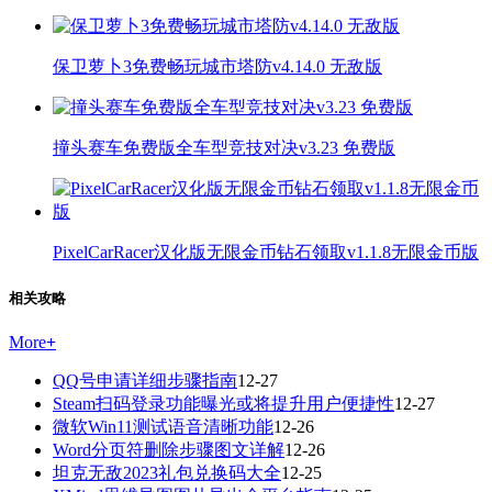
保卫萝卜3免费畅玩城市塔防v4.14.0 无敌版
撞头赛车免费版全车型竞技对决v3.23 免费版
PixelCarRacer汉化版无限金币钻石领取v1.1.8无限金币版
相关攻略
More
+
QQ号申请详细步骤指南
12-27
Steam扫码登录功能曝光或将提升用户便捷性
12-27
微软Win11测试语音清晰功能
12-26
Word分页符删除步骤图文详解
12-26
坦克无敌2023礼包兑换码大全
12-25