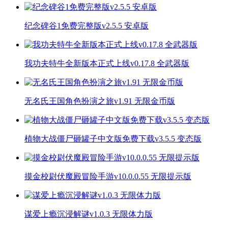
纪念碑谷1免费完整版v2.5.5 安卓版
我功夫特牛全新版本正式上线v0.17.8 全武器版
无名氏王国角色扮演之旅v1.91 无限金币版
植物大战僵尸砸罐子中文版免费下载v3.5.5 变态版
摸金校尉伏魔殿冒险手游v10.0.0.55 无限提示版
谋爱上瘾沉浸解谜v1.0.3 无限体力版