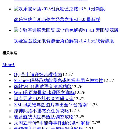
欢乐披萨店2025创意经营之旅v3.5.0 最新版
实验室逃脱无限资源全角色解锁v1.4.1 无限资源版
相关攻略
More
+
QQ号申请详细步骤指南
12-27
Steam扫码登录功能曝光或将提升用户便捷性
12-27
微软Win11测试语音清晰功能
12-26
Word分页符删除步骤图文详解
12-26
坦克无敌2023礼包兑换码大全
12-25
XMind思维导图图片导出全平台指南
12-25
原神此路不通杰克任务攻略
12-25
碧蓝航线大世界舰队调整攻略
12-25
太阁立志传5本能寺事件触发条件解析
12-25
金铲铲之战精挑蛮王阵容深度解析
12-25