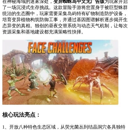
在神秘海域的迷雾深处，
变异蜘蛛岛中文无广告版
为玩家开启
了一场沉浸式生存挑战。这款冒险手游将您置身于被巨型蛛群
统治的生态圈中，玩家需要采集岛屿特有矿物制造防护设备，
培育变异植物构筑防御工事，并通过基因图谱解析逐步揭开生
态异变的真相。独创的昼夜交替系统与动态天气机制，让每次
资源采集和基地建设都充满策略性抉择。
核心玩法亮点：
1、开放八种特色生态区域，从荧光菌丛到结晶洞穴各具独特