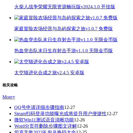
火柴人战争荣耀无限资源畅玩版v2024.1.0 开挂版
家庭冒险农场经营与岛屿探索之旅v1.0.7 免费版
热血突击队末日生存射击手游v1.1.0 无限金币版
太空猫进化合成之旅v2.4.5 安卓版
相关攻略
More
+
QQ号申请详细步骤指南
12-27
Steam扫码登录功能曝光或将提升用户便捷性
12-27
微软Win11测试语音清晰功能
12-26
Word分页符删除步骤图文详解
12-26
坦克无敌2023礼包兑换码大全
12-25