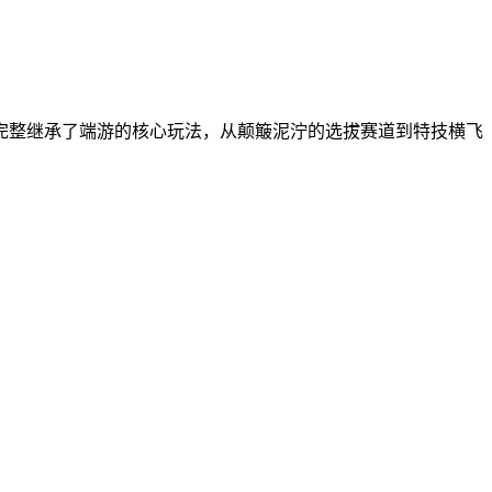
完整继承了端游的核心玩法，从颠簸泥泞的选拔赛道到特技横飞