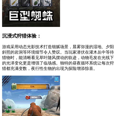
沉浸式狩猎体验：
游戏采用动态光影技术打造细腻场景，晨雾弥漫的湿地、夕阳
斜照的岩洞等环境细节令人赞叹。当玩家潜伏在灌木丛中等待
猎物时，能清晰看见草叶随风摆动的轨迹，动物毛发在光线下
的光泽变化更是增强了临场感。独特的昼夜循环系统让每次狩
猎都充满变数，夜行性生物的出现为探险增添惊喜。