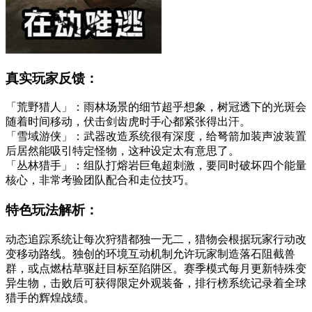
真实玩家反馈：
「荒野猎人」：雨林场景的细节超乎想象，树冠透下的光斑会
随着时间移动，伏击剑齿虎时手心都紧张得出汗。
「雪域游侠」：武器改造系统很有深度，给弩箭加装声波装置
后居然能吸引特定怪物，这种设定太有意思了。
「丛林猎手」：组队打熔岩巨龟超刺激，要同时破坏四个能量
核心，非常考验团队配合和走位技巧。
特色玩法解析：
动态追踪系统让每次狩猎都独一无二，猎物会根据玩家行动改
变移动路线。独创的环境互动机制允许玩家制造落石阻截兽
群，或点燃枯草驱赶目标至陷阱区。赛季模式每月更新特殊变
异生物，击败后可获得限定外观装备，排行榜系统记录着全球
猎手的辉煌战绩。