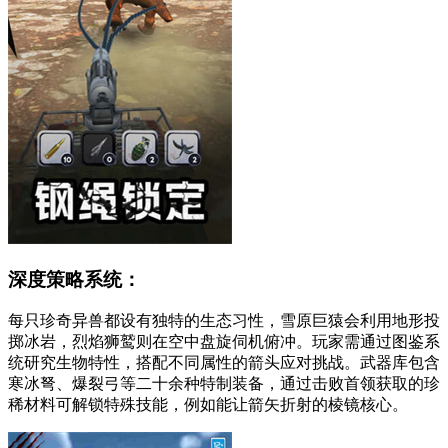
深度策略系统：
每只珍奇异兽都设有独特的生态习性，雪原巨猿会利用地形投
掷冰岩，烈焰狮鹫则在空中盘旋伺机俯冲。玩家需通过图鉴系
统研究生物特性，搭配不同属性的箭头应对挑战。武器库包含
寒冰弩、爆裂弓等二十余种特制装备，通过击败首领获取的珍
稀材料可解锁特殊技能，例如能让箭矢折射的棱镜核心。