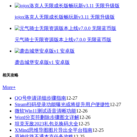
jojox洛克人无限成长版畅玩新v3.11 无限升级版
元气骑士无限资源版本上线v7.0.0 无限蓝币版
袭击城堡安卓版v1 安卓版
相关攻略
More
+
QQ号申请详细步骤指南
12-27
Steam扫码登录功能曝光或将提升用户便捷性
12-27
微软Win11测试语音清晰功能
12-26
Word分页符删除步骤图文详解
12-26
坦克无敌2023礼包兑换码大全
12-25
XMind思维导图图片导出全平台指南
12-25
原神此路不通杰克任务攻略
12-25