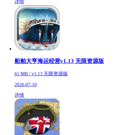
详情
船舶大亨海运经营v1.13 无限资源版
61 MB / v1.13 无限资源版
2026-07-10
详情