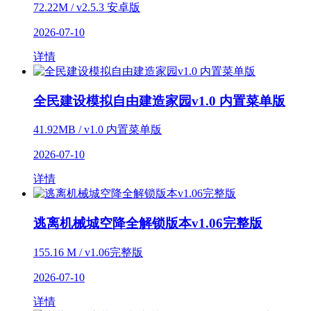
72.22M / v2.5.3 安卓版
2026-07-10
详情
全民建设模拟自由建造家园v1.0 内置菜单版
41.92MB / v1.0 内置菜单版
2026-07-10
详情
逃离机械城空降全解锁版本v1.06完整版
155.16 M / v1.06完整版
2026-07-10
详情