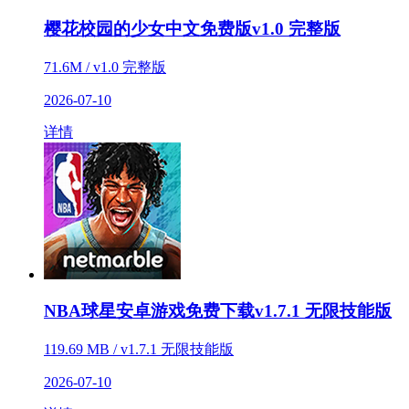
樱花校园的少女中文免费版v1.0 完整版
71.6M / v1.0 完整版
2026-07-10
详情
NBA球星安卓游戏免费下载v1.7.1 无限技能版
119.69 MB / v1.7.1 无限技能版
2026-07-10