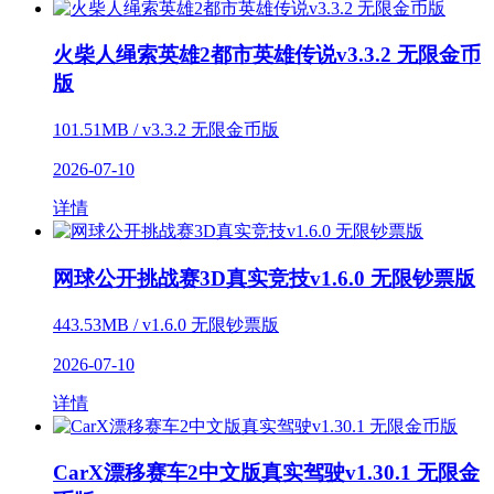
火柴人绳索英雄2都市英雄传说v3.3.2 无限金币
版
101.51MB / v3.3.2 无限金币版
2026-07-10
详情
网球公开挑战赛3D真实竞技v1.6.0 无限钞票版
443.53MB / v1.6.0 无限钞票版
2026-07-10
详情
CarX漂移赛车2中文版真实驾驶v1.30.1 无限金