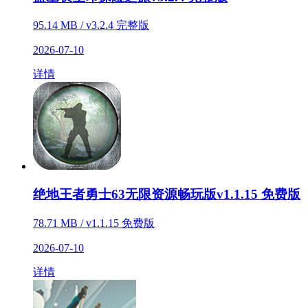
95.14 MB / v3.2.4 完整版
2026-07-10
详情
绝地王者勇士63无限资源畅玩版v1.1.15 免费版
78.71 MB / v1.1.15 免费版
2026-07-10
详情