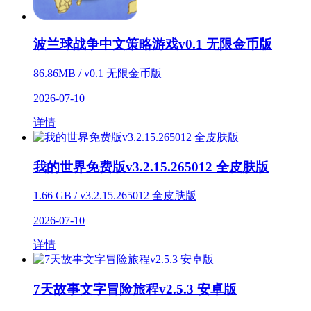
波兰球战争中文策略游戏v0.1 无限金币版
86.86MB / v0.1 无限金币版
2026-07-10
详情
我的世界免费版v3.2.15.265012 全皮肤版
1.66 GB / v3.2.15.265012 全皮肤版
2026-07-10
详情
7天故事文字冒险旅程v2.5.3 安卓版