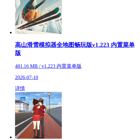
高山滑雪模拟器全地图畅玩版v1.223 内置菜单
版
481.16 MB / v1.223 内置菜单版
2026-07-10
详情