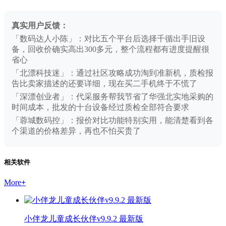
真实用户反馈：
「数码达人小陈」：对比五个平台后选择千循出手旧设
备，回收价确实高出300多元，整个流程都有进度提醒很
省心
「北漂科技迷」：通过社区攻略成功淘到准新机，质检报
告比卖家描述的还要详细，现在买二手机终于不慌了
「深漂创业者」：代采服务帮我节省了华强北实地采购的
时间成本，批发的十台设备经过质检全部符合要求
「蓉城数码控」：报价对比功能特别实用，能清楚看到各
个渠道的价格差异，再也不怕买贵了
相关软件
More
+
小伴龙儿童成长伙伴v9.9.2 最新版