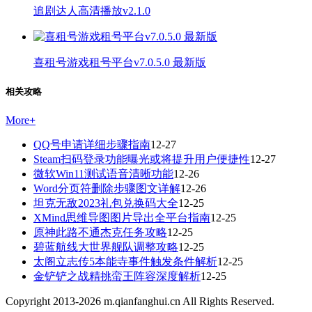
追剧达人高清播放v2.1.0
喜租号游戏租号平台v7.0.5.0 最新版
相关攻略
More
+
QQ号申请详细步骤指南
12-27
Steam扫码登录功能曝光或将提升用户便捷性
12-27
微软Win11测试语音清晰功能
12-26
Word分页符删除步骤图文详解
12-26
坦克无敌2023礼包兑换码大全
12-25
XMind思维导图图片导出全平台指南
12-25
原神此路不通杰克任务攻略
12-25
碧蓝航线大世界舰队调整攻略
12-25
太阁立志传5本能寺事件触发条件解析
12-25
金铲铲之战精挑蛮王阵容深度解析
12-25
Copyright 2013-
2026
m.qianfanghui.cn All Rights Reserved.